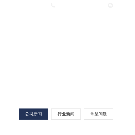
咨询热线：
027-63376591
新闻资讯
工程案例
联系我们
公司新闻
行业新闻
常见问题