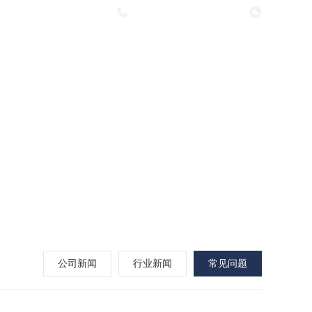
咨询热线：
027-63376591
新闻资讯
工程案例
联系我们
公司新闻
行业新闻
常见问题