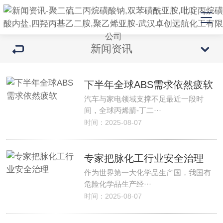
新闻资讯
下半年全球ABS需求依然疲软
汽车与家电领域支撑不足最近一段时
间，全球丙烯腈-丁二···
时间：2025-08-07
专家把脉化工行业安全治理
作为世界第一大化学品生产国，我国有
危险化学品生产经···
时间：2025-08-07